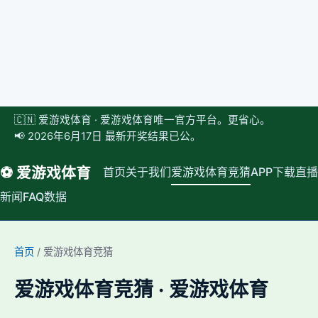
🇨🇳 爱游戏体育 · 爱游戏体育唯一官方平台。更省心。
📢 2026年6月17日 最新开奖结果已公。
⚽ 爱游戏体育
首页
关于我们
爱游戏体育竞猜
APP下载
直播
新闻
FAQ
数据
首页
/ 爱游戏体育竞猜
爱游戏体育竞猜 · 爱游戏体育