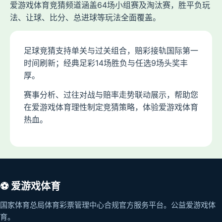
爱游戏体育竞猜频道涵盖64场小组赛及淘汰赛，胜平负玩
法、让球、比分、总进球等玩法全面覆盖。
足球竞猜支持单关与过关组合，赔彩接轨国际第一
时间刷新；经典足彩14场胜负与任选9场头奖丰
厚。
赛事分析、过往对战与赔率走势联动展示，帮助您
在爱游戏体育理性制定竞猜策略，体验爱游戏体育
热血。
⚽ 爱游戏体育
国家体育总局体育彩票管理中心合规官方服务平台。公益爱游戏体
育。